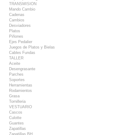
TRANSMISION
Mando Cambio
Cadenas
Cambios
Desviadores
Platos
Piñones
Ejes Pedalier
Juegos de Platos y Bielas
Cables Fundas
TALLER
Aceite
Desengrasante
Parches
Soportes
Herramientas
Rodamientos
Grasa
Tornilleria
VESTUARIO
Cascos
Culotte
Guantes
Zapatillas
Zapatillas BH