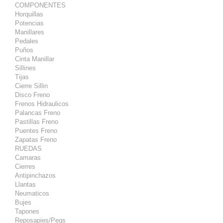
COMPONENTES
Horquillas
Potencias
Manillares
Pedales
Puños
Cinta Manillar
Sillines
Tijas
Cierre Sillin
Disco Freno
Frenos Hidraulicos
Palancas Freno
Pastillas Freno
Puentes Freno
Zapatas Freno
RUEDAS
Camaras
Cierres
Antipinchazos
Llantas
Neumaticos
Bujes
Tapones
Reposapies/Pegs