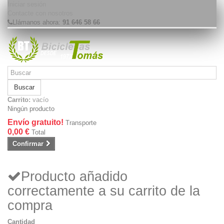
Iniciar sesión
Contacte con nosotros
Llámanos ahora:
91 646 58 66
Buscar
Carrito:
vacío
Ningún producto
Envío gratuito!
Transporte
0,00 €
Total
Confirmar
Producto añadido
correctamente a su carrito de la
compra
Cantidad