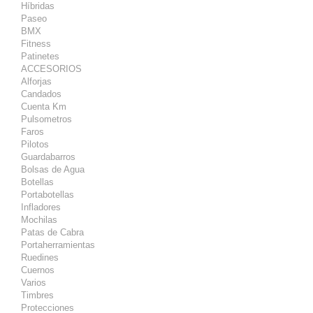
Híbridas
Paseo
BMX
Fitness
Patinetes
ACCESORIOS
Alforjas
Candados
Cuenta Km
Pulsometros
Faros
Pilotos
Guardabarros
Bolsas de Agua
Botellas
Portabotellas
Infladores
Mochilas
Patas de Cabra
Portaherramientas
Ruedines
Cuernos
Varios
Timbres
Protecciones