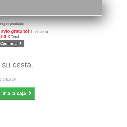
arrito:
vacío
ingún producto
nvío gratuito!
Transporte
,00 €
Total
Confirmar
 su cesta.
 gratuito!
Ir a la caja