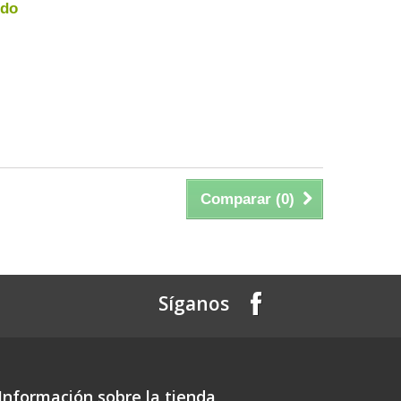
ndo
Comparar (
0
)
Síganos
Información sobre la tienda