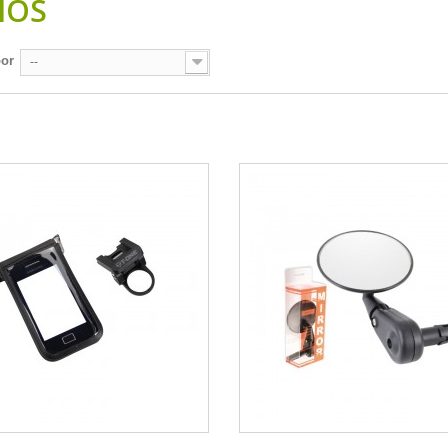
IOS
por
--
1 - 2 de 2 items