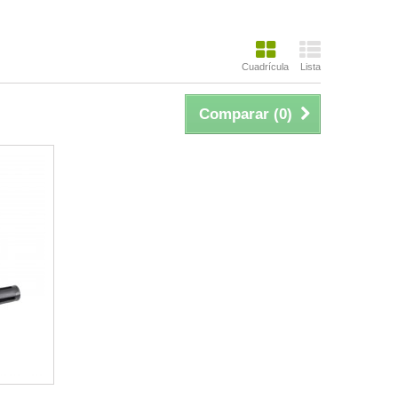
Hay 2 productos.
Vista:
Cuadrícula
Lista
Comparar (
0
)