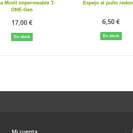
a Movil impermeable T-
Espejo al puño redo
ONE-Ges
6,50 €
17,00 €
En stock
En stock
1 - 2 de 2 items
Mi cuenta