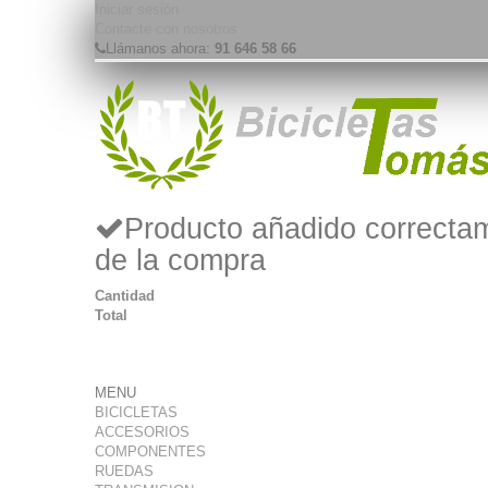
Iniciar sesión
Contacte con nosotros
Llámanos ahora:
91 646 58 66
Producto añadido correctam
de la compra
Cantidad
Total
MENU
BICICLETAS
ACCESORIOS
COMPONENTES
RUEDAS