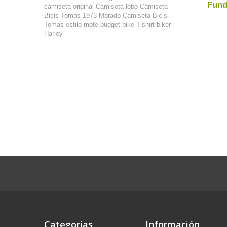
Fund
camiseta original
Camiseta lobo
Camiseta
Bicis Tomas 1973 Morado
Camiseta Bicis
Tomas estilo mote
budget bike
T-shirt biker
Harley
Mostrando 
Categorías
Información