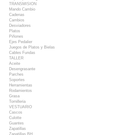
TRANSMISION
Mando Cambio
Cadenas
Cambios
Desviadores
Platos
Piñones
Ejes Pedalier
Juegos de Platos y Bielas
Cables Fundas
TALLER
Aceite
Desengrasante
Parches
Soportes
Herramientas
Rodamientos
Grasa
Tornilleria
VESTUARIO
Cascos
Culotte
Guantes
Zapatillas
Zapatillas BH