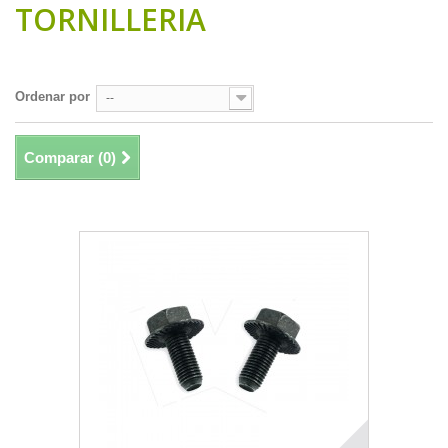
TORNILLERIA
Hay 2 productos.
Ordenar por
--
Comparar (
0
)
Mostrando 1 - 2 de 2 items