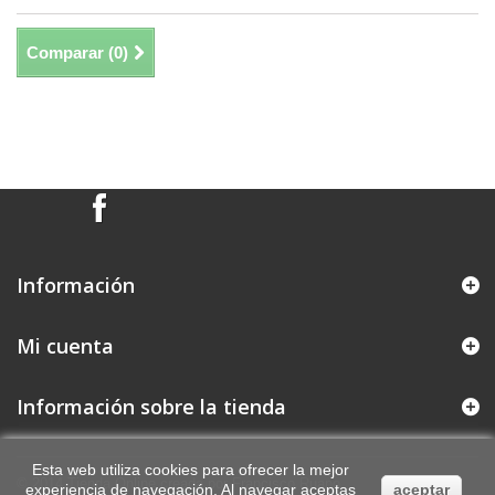
Comparar (
0
)
Mostrando 1 - 2 de 2 items
Información
Mi cuenta
Información sobre la tienda
Esta web utiliza cookies para ofrecer la mejor
© 2014
Tienda Online creada por Francisco Ruano
experiencia de navegación. Al navegar aceptas
aceptar