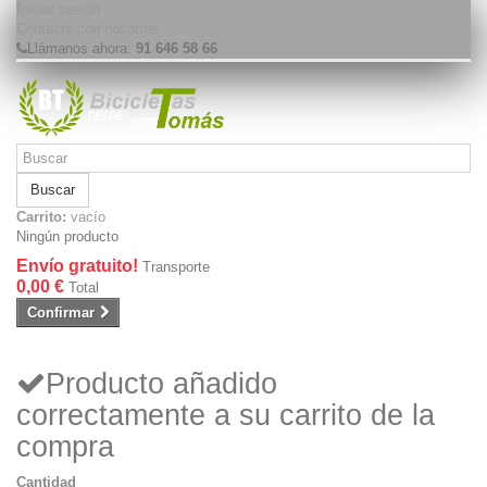
Iniciar sesión
Contacte con nosotros
Llámanos ahora:
91 646 58 66
Buscar
Carrito:
vacío
Ningún producto
Envío gratuito!
Transporte
0,00 €
Total
Confirmar
Producto añadido
correctamente a su carrito de la
compra
Cantidad