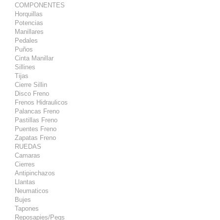
COMPONENTES
Horquillas
Potencias
Manillares
Pedales
Puños
Cinta Manillar
Sillines
Tijas
Cierre Sillin
Disco Freno
Frenos Hidraulicos
Palancas Freno
Pastillas Freno
Puentes Freno
Zapatas Freno
RUEDAS
Camaras
Cierres
Antipinchazos
Llantas
Neumaticos
Bujes
Tapones
Reposapies/Pegs