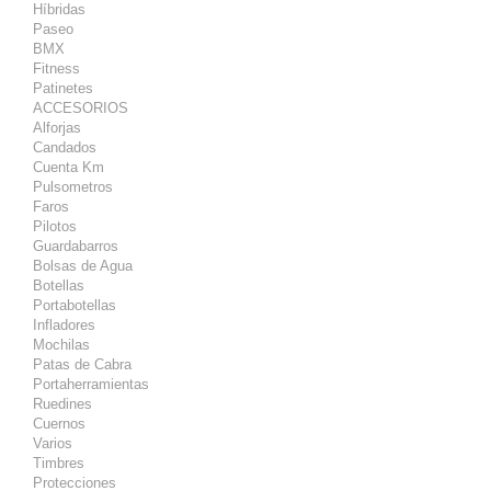
Híbridas
Paseo
BMX
Fitness
Patinetes
ACCESORIOS
Alforjas
Candados
Cuenta Km
Pulsometros
Faros
Pilotos
Guardabarros
Bolsas de Agua
Botellas
Portabotellas
Infladores
Mochilas
Patas de Cabra
Portaherramientas
Ruedines
Cuernos
Varios
Timbres
Protecciones