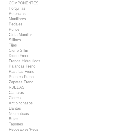
COMPONENTES
Horquillas
Potencias
Manillares
Pedales
Puños
Cinta Manillar
Sillines
Tijas
Cierre Sillin
Disco Freno
Frenos Hidraulicos
Palancas Freno
Pastillas Freno
Puentes Freno
Zapatas Freno
RUEDAS
Camaras
Cierres
Antipinchazos
Llantas
Neumaticos
Bujes
Tapones
Reposapies/Pegs