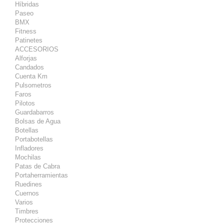
Híbridas
Paseo
BMX
Fitness
Patinetes
ACCESORIOS
Alforjas
Candados
Cuenta Km
Pulsometros
Faros
Pilotos
Guardabarros
Bolsas de Agua
Botellas
Portabotellas
Infladores
Mochilas
Patas de Cabra
Portaherramientas
Ruedines
Cuernos
Varios
Timbres
Protecciones