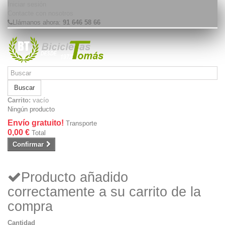
Iniciar sesión
Contacte con nosotros
Llámanos ahora:
91 646 58 66
Buscar
Carrito:
vacío
Ningún producto
Envío gratuito!
Transporte
0,00 €
Total
Confirmar
Producto añadido
correctamente a su carrito de la
compra
Cantidad