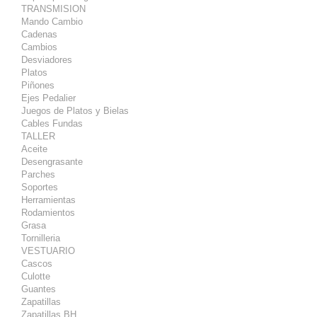
TRANSMISION
Mando Cambio
Cadenas
Cambios
Desviadores
Platos
Piñones
Ejes Pedalier
Juegos de Platos y Bielas
Cables Fundas
TALLER
Aceite
Desengrasante
Parches
Soportes
Herramientas
Rodamientos
Grasa
Tornilleria
VESTUARIO
Cascos
Culotte
Guantes
Zapatillas
Zapatillas BH