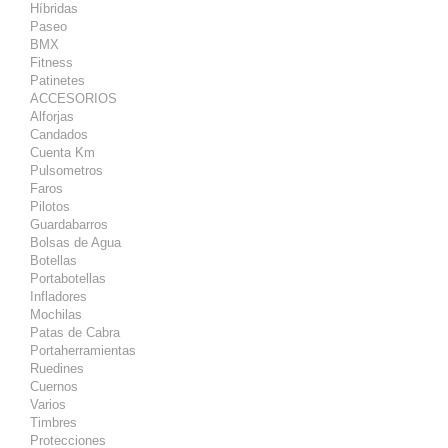
Híbridas
Paseo
BMX
Fitness
Patinetes
ACCESORIOS
Alforjas
Candados
Cuenta Km
Pulsometros
Faros
Pilotos
Guardabarros
Bolsas de Agua
Botellas
Portabotellas
Infladores
Mochilas
Patas de Cabra
Portaherramientas
Ruedines
Cuernos
Varios
Timbres
Protecciones