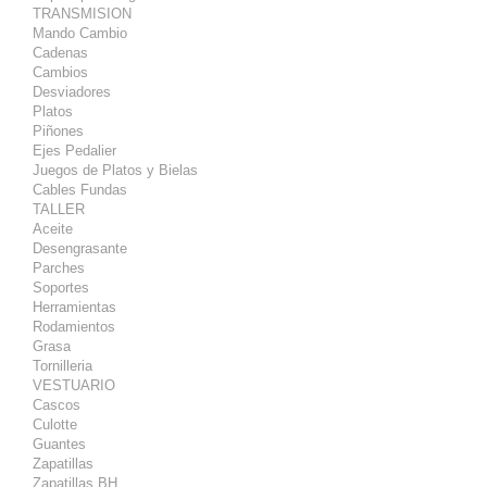
TRANSMISION
Mando Cambio
Cadenas
Cambios
Desviadores
Platos
Piñones
Ejes Pedalier
Juegos de Platos y Bielas
Cables Fundas
TALLER
Aceite
Desengrasante
Parches
Soportes
Herramientas
Rodamientos
Grasa
Tornilleria
VESTUARIO
Cascos
Culotte
Guantes
Zapatillas
Zapatillas BH