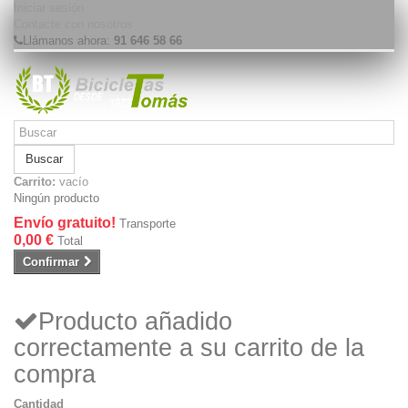
Iniciar sesión
Contacte con nosotros
Llámanos ahora:
91 646 58 66
Buscar
Carrito:
vacío
Ningún producto
Envío gratuito!
Transporte
0,00 €
Total
Confirmar
Producto añadido
correctamente a su carrito de la
compra
Cantidad