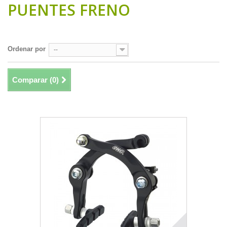
PUENTES FRENO
Hay 5 productos.
Ordenar por
--
Comparar (
0
)
Mostrando 1 - 5 de 5 items