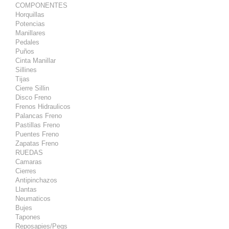
COMPONENTES
Horquillas
Potencias
Manillares
Pedales
Puños
Cinta Manillar
Sillines
Tijas
Cierre Sillin
Disco Freno
Frenos Hidraulicos
Palancas Freno
Pastillas Freno
Puentes Freno
Zapatas Freno
RUEDAS
Camaras
Cierres
Antipinchazos
Llantas
Neumaticos
Bujes
Tapones
Reposapies/Pegs