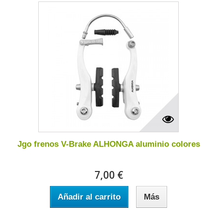
Jgo frenos V-Brake ALHONGA aluminio colores
7,00 €
Añadir al carrito
Más