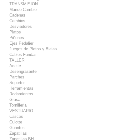
TRANSMISION
Mando Cambio
Cadenas
Cambios
Desviadores
Platos
Piñones
Ejes Pedalier
Juegos de Platos y Bielas
Cables Fundas
TALLER
Aceite
Desengrasante
Parches
Soportes
Herramientas
Rodamientos
Grasa
Tornilleria
VESTUARIO
Cascos
Culotte
Guantes
Zapatillas
Zapatillas BH