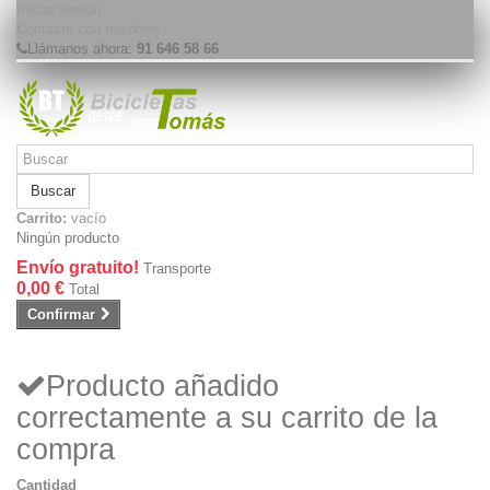
Iniciar sesión
Contacte con nosotros
Llámanos ahora:
91 646 58 66
Buscar
Carrito:
vacío
Ningún producto
Envío gratuito!
Transporte
0,00 €
Total
Confirmar
Producto añadido
correctamente a su carrito de la
compra
Cantidad