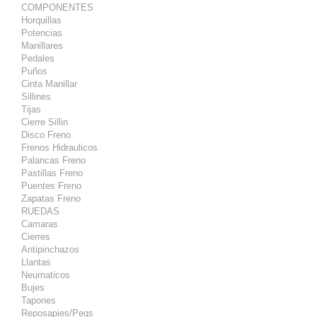
COMPONENTES
Horquillas
Potencias
Manillares
Pedales
Puños
Cinta Manillar
Sillines
Tijas
Cierre Sillin
Disco Freno
Frenos Hidraulicos
Palancas Freno
Pastillas Freno
Puentes Freno
Zapatas Freno
RUEDAS
Camaras
Cierres
Antipinchazos
Llantas
Neumaticos
Bujes
Tapones
Reposapies/Pegs