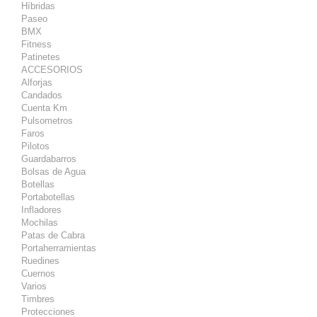
Híbridas
Paseo
BMX
Fitness
Patinetes
ACCESORIOS
Alforjas
Candados
Cuenta Km
Pulsometros
Faros
Pilotos
Guardabarros
Bolsas de Agua
Botellas
Portabotellas
Infladores
Mochilas
Patas de Cabra
Portaherramientas
Ruedines
Cuernos
Varios
Timbres
Protecciones