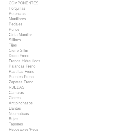
COMPONENTES
Horquillas
Potencias
Manillares
Pedales
Puños
Cinta Manillar
Sillines
Tijas
Cierre Sillin
Disco Freno
Frenos Hidraulicos
Palancas Freno
Pastillas Freno
Puentes Freno
Zapatas Freno
RUEDAS
Camaras
Cierres
Antipinchazos
Llantas
Neumaticos
Bujes
Tapones
Reposapies/Pegs