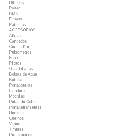
Híbridas
Paseo
BMX
Fitness
Patinetes
ACCESORIOS
Alforjas
Candados
Cuenta Km
Pulsometros
Faros
Pilotos
Guardabarros
Bolsas de Agua
Botellas
Portabotellas
Infladores
Mochilas
Patas de Cabra
Portaherramientas
Ruedines
Cuernos
Varios
Timbres
Protecciones