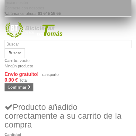
Iniciar sesión
Contacte con nosotros
Llámanos ahora:
91 646 58 66
Buscar
Carrito:
vacío
Ningún producto
Envío gratuito!
Transporte
0,00 €
Total
Confirmar
Producto añadido
correctamente a su carrito de la
compra
Cantidad