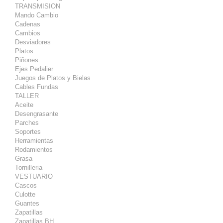
TRANSMISION
Mando Cambio
Cadenas
Cambios
Desviadores
Platos
Piñones
Ejes Pedalier
Juegos de Platos y Bielas
Cables Fundas
TALLER
Aceite
Desengrasante
Parches
Soportes
Herramientas
Rodamientos
Grasa
Tornilleria
VESTUARIO
Cascos
Culotte
Guantes
Zapatillas
Zapatillas BH