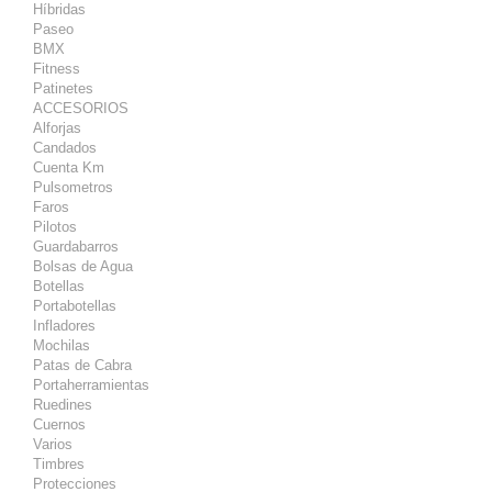
Híbridas
Paseo
BMX
Fitness
Patinetes
ACCESORIOS
Alforjas
Candados
Cuenta Km
Pulsometros
Faros
Pilotos
Guardabarros
Bolsas de Agua
Botellas
Portabotellas
Infladores
Mochilas
Patas de Cabra
Portaherramientas
Ruedines
Cuernos
Varios
Timbres
Protecciones