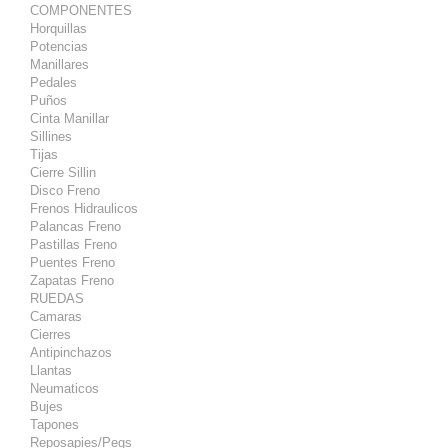
COMPONENTES
Horquillas
Potencias
Manillares
Pedales
Puños
Cinta Manillar
Sillines
Tijas
Cierre Sillin
Disco Freno
Frenos Hidraulicos
Palancas Freno
Pastillas Freno
Puentes Freno
Zapatas Freno
RUEDAS
Camaras
Cierres
Antipinchazos
Llantas
Neumaticos
Bujes
Tapones
Reposapies/Pegs