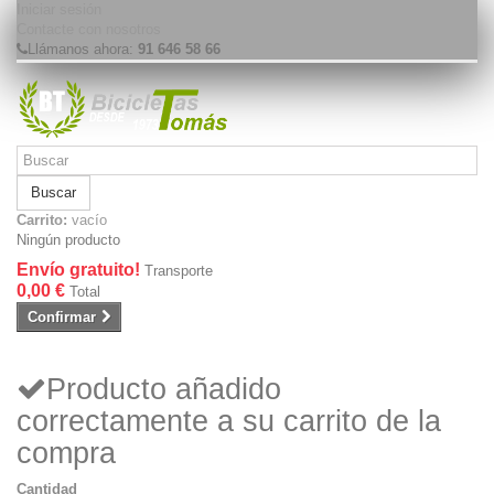
Iniciar sesión
Contacte con nosotros
Llámanos ahora:
91 646 58 66
Buscar
Carrito:
vacío
Ningún producto
Envío gratuito!
Transporte
0,00 €
Total
Confirmar
Producto añadido
correctamente a su carrito de la
compra
Cantidad