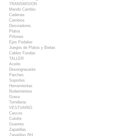
TRANSMISION
Mando Cambio
Cadenas
Cambios
Desviadores
Platos
Piñones
Ejes Pedalier
Juegos de Platos y Bielas
Cables Fundas
TALLER
Aceite
Desengrasante
Parches
Soportes
Herramientas
Rodamientos
Grasa
Tornilleria
VESTUARIO
Cascos
Culotte
Guantes
Zapatillas
Zapatillas BH