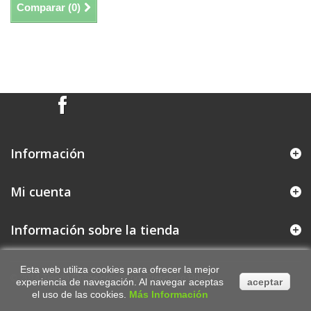
Comparar (
0
)
Mostrando 1 - 6 de 6 items
Información
Mi cuenta
Información sobre la tienda
Esta web utiliza cookies para ofrecer la mejor
© 2014
Tienda Online creada por Francisco Ruano
experiencia de navegación. Al navegar aceptas
aceptar
el uso de las cookies.
Más Información