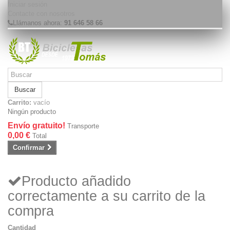
Iniciar sesión
Contacte con nosotros
Llámanos ahora:
91 646 58 66
Buscar
Carrito:
vacío
Ningún producto
Envío gratuito!
Transporte
0,00 €
Total
Confirmar
Producto añadido
correctamente a su carrito de la
compra
Cantidad