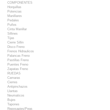
COMPONENTES
Horquillas
Potencias
Manillares
Pedales
Puños
Cinta Manillar
Sillines
Tijas
Cierre Sillin
Disco Freno
Frenos Hidraulicos
Palancas Freno
Pastillas Freno
Puentes Freno
Zapatas Freno
RUEDAS
Camaras
Cierres
Antipinchazos
Llantas
Neumaticos
Bujes
Tapones
Reposapies/Pegs