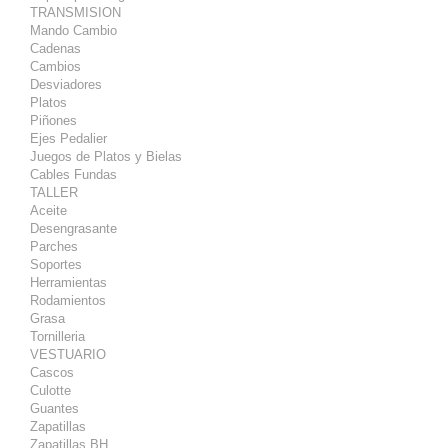
TRANSMISION
Mando Cambio
Cadenas
Cambios
Desviadores
Platos
Piñones
Ejes Pedalier
Juegos de Platos y Bielas
Cables Fundas
TALLER
Aceite
Desengrasante
Parches
Soportes
Herramientas
Rodamientos
Grasa
Tornilleria
VESTUARIO
Cascos
Culotte
Guantes
Zapatillas
Zapatillas BH