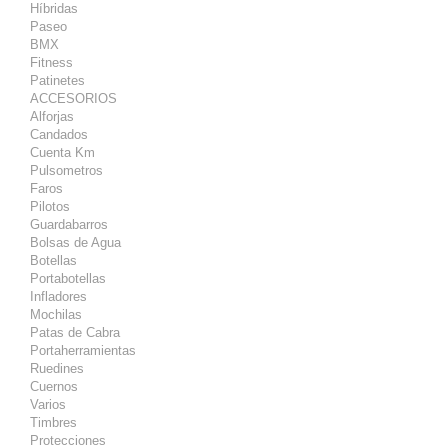
Híbridas
Paseo
BMX
Fitness
Patinetes
ACCESORIOS
Alforjas
Candados
Cuenta Km
Pulsometros
Faros
Pilotos
Guardabarros
Bolsas de Agua
Botellas
Portabotellas
Infladores
Mochilas
Patas de Cabra
Portaherramientas
Ruedines
Cuernos
Varios
Timbres
Protecciones