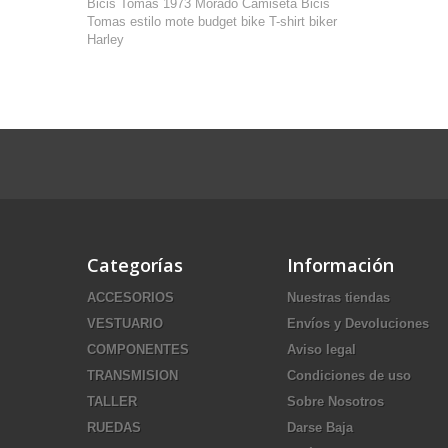
Bicis Tomas 1973 Morado
Camiseta Bicis
Tomas estilo mote
budget bike
T-shirt biker
Harley
Categorías
Información
ACCESORIOS
Nuestras tiendas
VESTUARIO
Envíos y Devoluciones
COMPONENTES
Aviso legal
TRANSMISION
Condiciones de uso
TALLER
Sobre Nosotros
RUEDAS
Darse Baja