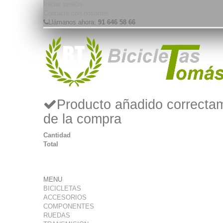
Iniciar sesión
Contacte con nosotros
Llámanos ahora:
91 646 58 66
Producto añadido correctam
de la compra
Cantidad
Total
MENU
BICICLETAS
ACCESORIOS
COMPONENTES
RUEDAS