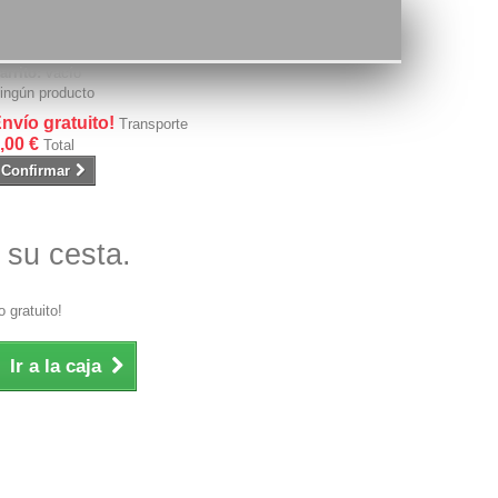
arrito:
vacío
ingún producto
nvío gratuito!
Transporte
,00 €
Total
Confirmar
 su cesta.
 gratuito!
Ir a la caja