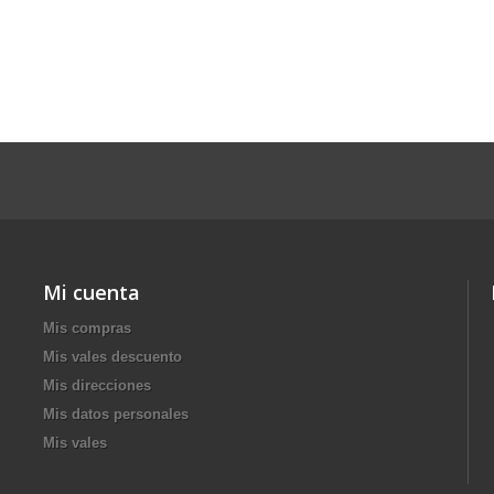
Mi cuenta
Mis compras
Mis vales descuento
Mis direcciones
Mis datos personales
Mis vales