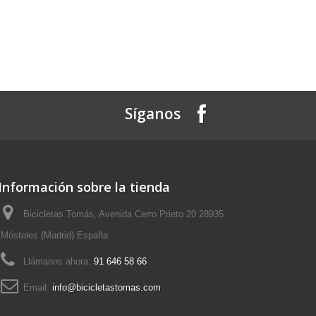
Síganos
Información sobre la tienda
Bicicletas Tomás, Avenida Cerro Prieto 20 28935
Móstoles (Madrid) España
Llámanos ahora:
91 646 58 66
Email:
info@bicicletastomas.com